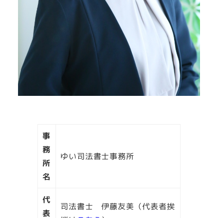
事
務
ゆい司法書士事務所
所
名
代
司法書士 伊藤友美（代表者挨
表