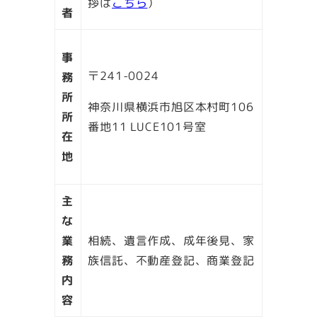
拶は
こちら
）
者
事
〒241-0024
務
所
神奈川県横浜市旭区本村町106
所
番地11 LUCE101号室
在
地
主
な
業
相続、遺言作成、成年後見、家
務
族信託、不動産登記、商業登記
内
容